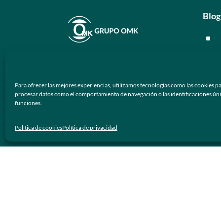
Blog
^
^
En
Grupo OMK
nos dedicamos a la
^
atención de proveer armazones
Para ofrecer las mejores experiencias, utilizamos tecnologías como las cookies pa
ópticos y lentes de sol de calidad y
^
procesar datos como el comportamiento de navegación o las identificaciones únicas
prestigio a los negocios ópticos en
funciones.
México.
Men
Política de cookies
Política de privacidad
Síguenos
^
^
^
^