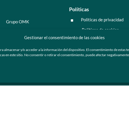
Políticas
Politicas de privacidad
^
Grupo OMK
Políticas de cookies
^
Salud y medicina
Gestionar el consentimiento de las cookies
Preguntas frecuentes
Moda y tendencia
ra almacenar y/o acceder a la información del dispositivo. El consentimiento de estas t
Tecnología
 en este sitio. No consentir o retirar el consentimiento, puede afectar negativamente a
ú
Nosotros
Catálogo de marca
Armazones y lentes de sol
Ser cliente