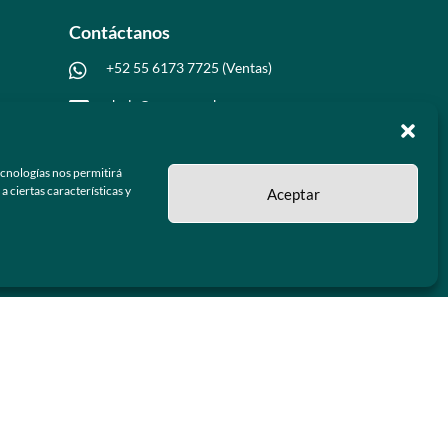
Contáctanos
+52 55 6173 7725 (Ventas)

hola@grupo-omk.com

ecnologías nos permitirá
 ciertas características y
Aceptar