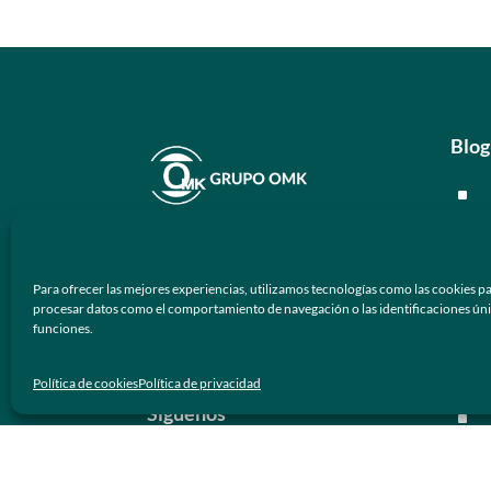
Blog
^
^
En
Grupo OMK
nos dedicamos a la
^
atención de proveer armazones
Para ofrecer las mejores experiencias, utilizamos tecnologías como las cookies pa
ópticos y lentes de sol de calidad y
^
procesar datos como el comportamiento de navegación o las identificaciones únicas
funciones.
prestigio a los negocios ópticos en
México.
Men
Política de cookies
Política de privacidad
Síguenos
^
^