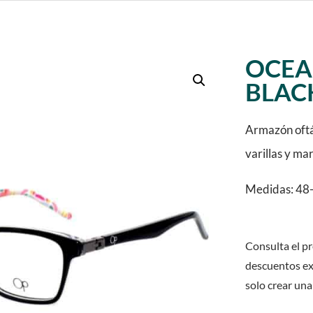
OCEAN
BLAC
Armazón oftá
varillas y ma
Medidas: 48-
Consulta el pr
descuentos ex
solo crear una