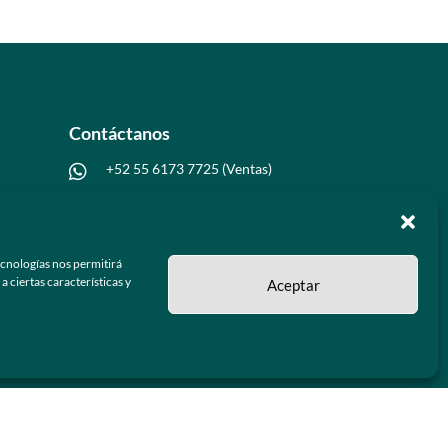
Contáctanos
+52 55 6173 7725 (Ventas)

hola@grupo-omk.com

ecnologías nos permitirá
 ciertas características y
Aceptar