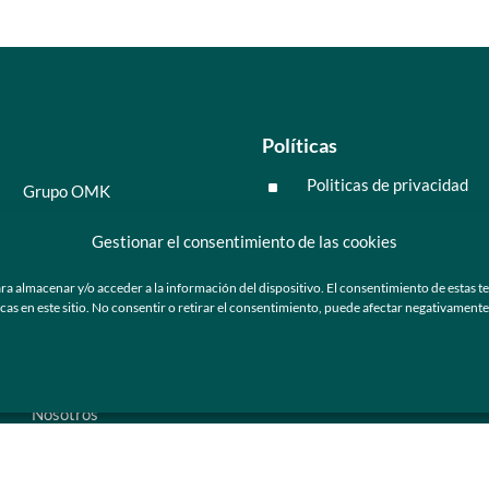
Políticas
Politicas de privacidad
^
Grupo OMK
Políticas de cookies
^
Salud y medicina
Gestionar el consentimiento de las cookies
Preguntas frecuentes
Moda y tendencia
ra almacenar y/o acceder a la información del dispositivo. El consentimiento de estas t
Tecnología
 en este sitio. No consentir o retirar el consentimiento, puede afectar negativamente a
ú
Nosotros
Catálogo de marca