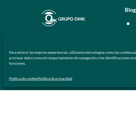
Blog
^
^
En
Grupo OMK
nos dedicamos a la
^
atención de proveer armazones
Para ofrecer las mejores experiencias, utilizamos tecnologías como las cookies pa
ópticos y lentes de sol de calidad y
^
procesar datos como el comportamiento de navegación o las identificaciones únicas
prestigio a los negocios ópticos en
funciones.
México.
Men
Política de cookies
Política de privacidad
Síguenos
^
^
^
^