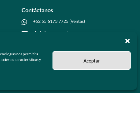
Contáctanos
+52 55 6173 7725 (Ventas)

hola@grupo-omk.com

ecnologías nos permitirá
 ciertas características y
Aceptar