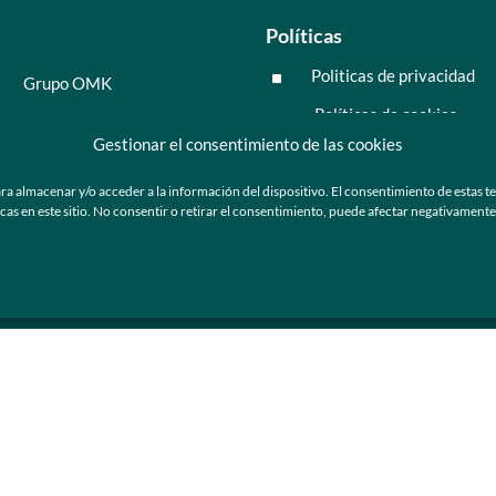
Políticas
Politicas de privacidad
^
Grupo OMK
Políticas de cookies
^
Salud y medicina
Gestionar el consentimiento de las cookies
Preguntas frecuentes
Moda y tendencia
ra almacenar y/o acceder a la información del dispositivo. El consentimiento de estas t
Tecnología
 en este sitio. No consentir o retirar el consentimiento, puede afectar negativamente a
ú
Nosotros
Catálogo de marca
Armazones y lentes de sol
Ser cliente