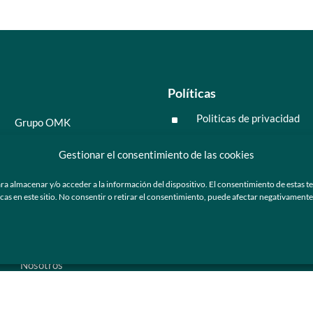
Políticas
Politicas de privacidad
^
Grupo OMK
Políticas de cookies
^
Salud y medicina
Gestionar el consentimiento de las cookies
Preguntas frecuentes
Moda y tendencia
ra almacenar y/o acceder a la información del dispositivo. El consentimiento de estas t
Tecnología
 en este sitio. No consentir o retirar el consentimiento, puede afectar negativamente a
ú
Nosotros
Catálogo de marca