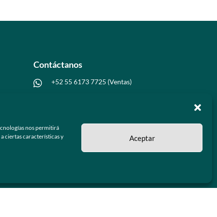
Contáctanos
+52 55 6173 7725 (Ventas)

hola@grupo-omk.com

ecnologías nos permitirá
 ciertas características y
Aceptar