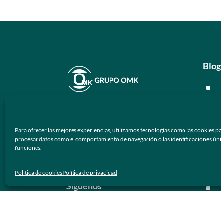
Blog
^
^
En
Grupo OMK
nos dedicamos a la
^
atención de proveer armazones
Para ofrecer las mejores experiencias, utilizamos tecnologías como las cookies pa
ópticos y lentes de sol de calidad y
^
procesar datos como el comportamiento de navegación o las identificaciones únicas
funciones.
prestigio a los negocios ópticos en
México.
Men
Política de cookies
Política de privacidad
Síguenos
^
^