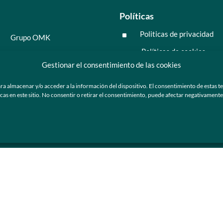
Políticas
Politicas de privacidad
^
Grupo OMK
Políticas de cookies
^
Salud y medicina
Gestionar el consentimiento de las cookies
Preguntas frecuentes
Moda y tendencia
ra almacenar y/o acceder a la información del dispositivo. El consentimiento de estas t
Tecnología
 en este sitio. No consentir o retirar el consentimiento, puede afectar negativamente a
ú
Nosotros
Catálogo de marca
Armazones y lentes de sol
Ser cliente