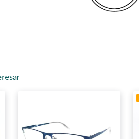
eresar