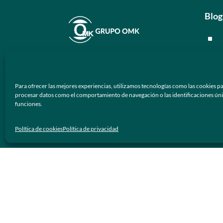
Blog
^
^
En
Grupo OMK
nos dedicamos a la
^
atención de proveer armazones
Para ofrecer las mejores experiencias, utilizamos tecnologías como las cookies pa
ópticos y lentes de sol de calidad y
^
procesar datos como el comportamiento de navegación o las identificaciones únicas
prestigio a los negocios ópticos en
funciones.
México.
Men
Política de cookies
Política de privacidad
Síguenos
^
^
^
^