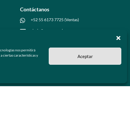
Contáctanos
+52 55 6173 7725 (Ventas)

hola@grupo-omk.com

ecnologías nos permitirá
 ciertas características y
Aceptar