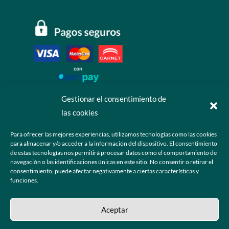
Gestionar el consentimiento de
las cookies
Contáctanos
Para ofrecer las mejores experiencias, utilizamos tecnologías como las cookies
para almacenar y/o acceder a la información del dispositivo. El consentimiento
+52 55 6173 7725 (Ventas)

de estas tecnologías nos permitirá procesar datos como el comportamiento de
navegación o las identificaciones únicas en este sitio. No consentir o retirar el
hola@grupo-omk.com

consentimiento, puede afectar negativamente a ciertas características y
funciones.
© 2025 Grupo OMK – Todos los derechos reservados
Aceptar
Sitio web diseñado y desarrollado para la comunidad de ópticos