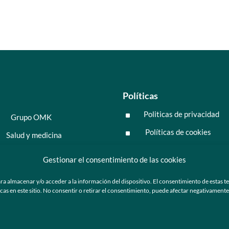
Políticas
Politicas de privacidad
^
Grupo OMK
Políticas de cookies
^
Salud y medicina
Preguntas frecuentes
Moda y tendencia
Gestionar el consentimiento de las cookies
Tecnología
ra almacenar y/o acceder a la información del dispositivo. El consentimiento de estas t
 en este sitio. No consentir o retirar el consentimiento, puede afectar negativamente a
ú
Nosotros