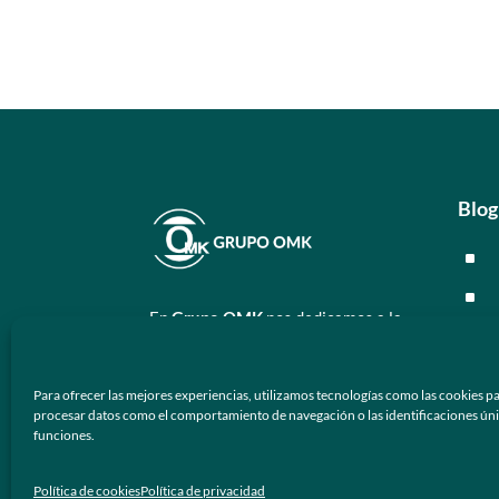
Blog
^
^
En
Grupo OMK
nos dedicamos a la
^
atención de proveer armazones
ópticos y lentes de sol de calidad y
^
Para ofrecer las mejores experiencias, utilizamos tecnologías como las cookies pa
prestigio a los negocios ópticos en
procesar datos como el comportamiento de navegación o las identificaciones únicas
México.
Men
funciones.
Síguenos
^
Política de cookies
Política de privacidad