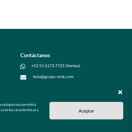
Contáctanos
+52 55 6173 7725 (Ventas)

hola@grupo-omk.com

ecnologías nos permitirá
 ciertas características y
Aceptar