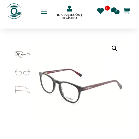

INICIAR SESIÓN |
REGÍSTRO