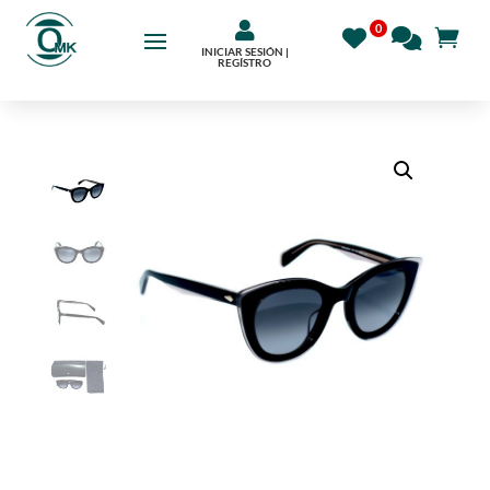

INICIAR SESIÓN |
REGÍSTRO