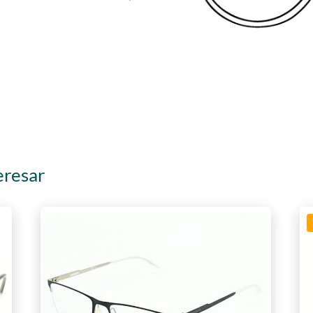
eresar