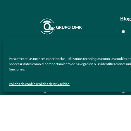
Blog
^
^
En
Grupo OMK
nos dedicamos a la
^
atención de proveer armazones
Para ofrecer las mejores experiencias, utilizamos tecnologías como las cookies pa
ópticos y lentes de sol de calidad y
^
procesar datos como el comportamiento de navegación o las identificaciones únicas
prestigio a los negocios ópticos en
funciones.
México.
Men
Política de cookies
Política de privacidad
Síguenos
^
^
^
^