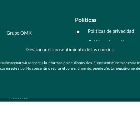
Políticas
Politicas de privacidad
^
Grupo OMK
Políticas de cookies
^
Salud y medicina
Gestionar el consentimiento de las cookies
Preguntas frecuentes
Moda y tendencia
ra almacenar y/o acceder a la información del dispositivo. El consentimiento de estas t
Tecnología
 en este sitio. No consentir o retirar el consentimiento, puede afectar negativamente a
ú
Nosotros
Catálogo de marca
Armazones y lentes de sol
Ser cliente