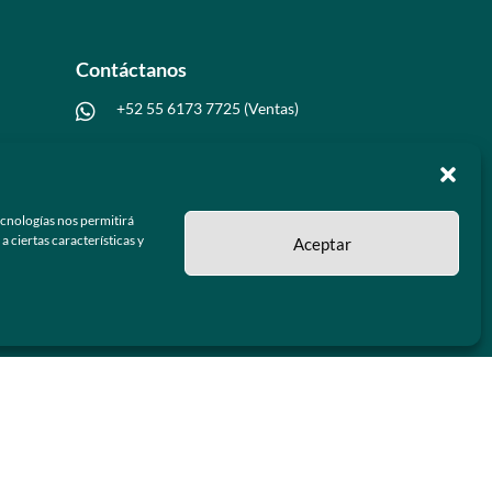
Contáctanos
+52 55 6173 7725 (Ventas)

hola@grupo-omk.com

ecnologías nos permitirá
 ciertas características y
Aceptar