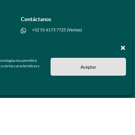
Contáctanos
+52 55 6173 7725 (Ventas)

hola@grupo-omk.com

ecnologías nos permitirá
 ciertas características y
Aceptar