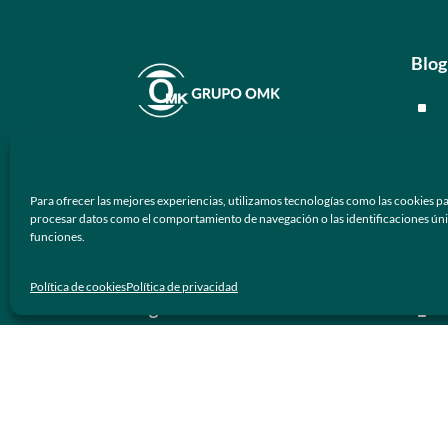
Blog
^
^
En
Grupo OMK
nos dedicamos a la
^
atención de proveer armazones
Para ofrecer las mejores experiencias, utilizamos tecnologías como las cookies pa
ópticos y lentes de sol de calidad y
^
procesar datos como el comportamiento de navegación o las identificaciones únicas
prestigio a los negocios ópticos en
funciones.
México.
Men
Política de cookies
Política de privacidad
Síguenos
^
^
^
^