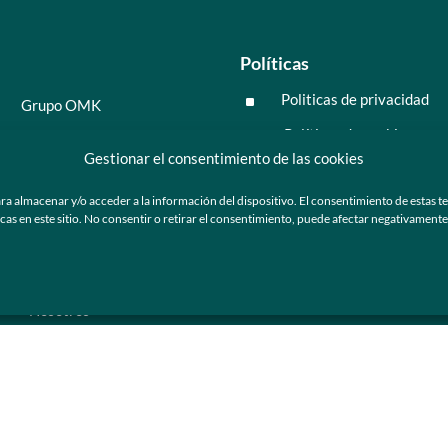
Políticas
Politicas de privacidad
^
Grupo OMK
Políticas de cookies
^
Salud y medicina
Gestionar el consentimiento de las cookies
Preguntas frecuentes
Moda y tendencia
ra almacenar y/o acceder a la información del dispositivo. El consentimiento de estas t
Tecnología
 en este sitio. No consentir o retirar el consentimiento, puede afectar negativamente a
ú
Nosotros
Catálogo de marca
Armazones y lentes de sol
Ser cliente