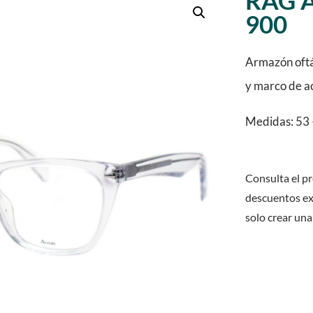
RAG 
900
Armazón oftá
y marco de a
Medidas: 53 
Consulta el pr
descuentos ex
solo crear una