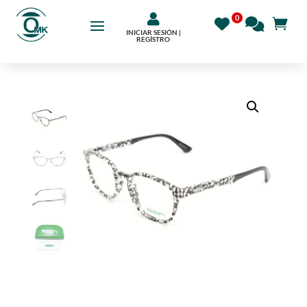

INICIAR SESIÓN |
REGÍSTRO