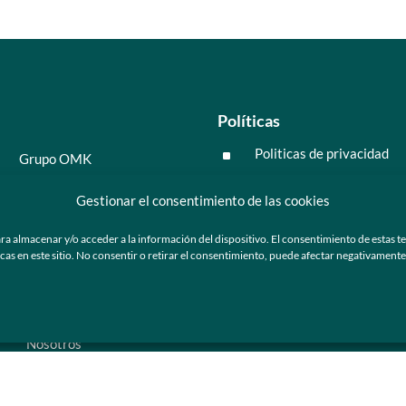
Políticas
Politicas de privacidad
^
Grupo OMK
Políticas de cookies
^
Salud y medicina
Gestionar el consentimiento de las cookies
Preguntas frecuentes
Moda y tendencia
ra almacenar y/o acceder a la información del dispositivo. El consentimiento de estas t
Tecnología
 en este sitio. No consentir o retirar el consentimiento, puede afectar negativamente a
ú
Nosotros
Catálogo de marca