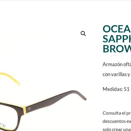
OCEA
SAPP
BROW
Armazón oftá
con varillas 
Medidas: 51 
Consulta el pr
descuentos ex
solo crear una