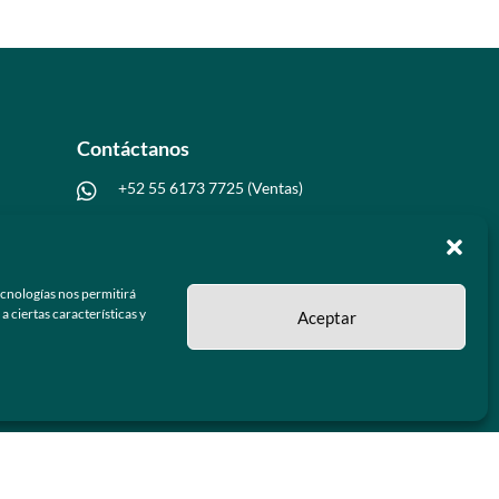
Contáctanos
+52 55 6173 7725 (Ventas)

hola@grupo-omk.com

ecnologías nos permitirá
 ciertas características y
Aceptar