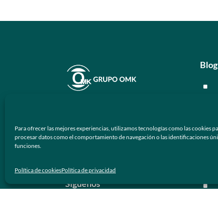
Blog
^
^
En
Grupo OMK
nos dedicamos a la
^
atención de proveer armazones
Para ofrecer las mejores experiencias, utilizamos tecnologías como las cookies pa
ópticos y lentes de sol de calidad y
^
procesar datos como el comportamiento de navegación o las identificaciones únicas
funciones.
prestigio a los negocios ópticos en
México.
Men
Política de cookies
Política de privacidad
Síguenos
^
^