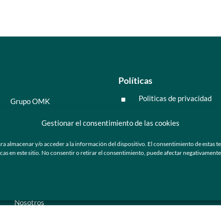
Políticas
Politicas de privacidad
^
Grupo OMK
Políticas de cookies
^
Salud y medicina
Gestionar el consentimiento de las cookies
Preguntas frecuentes
Moda y tendencia
ra almacenar y/o acceder a la información del dispositivo. El consentimiento de estas t
Tecnología
 en este sitio. No consentir o retirar el consentimiento, puede afectar negativamente a
ú
Nosotros
Catálogo de marca