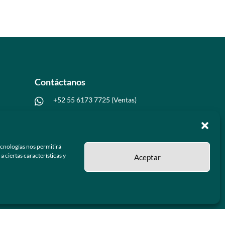
Contáctanos
+52 55 6173 7725 (Ventas)

hola@grupo-omk.com

ecnologías nos permitirá
 ciertas características y
Aceptar