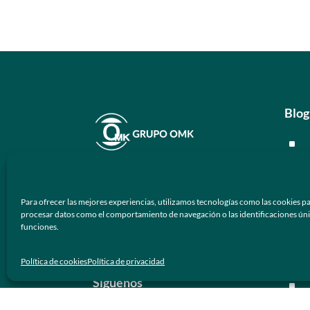
Blog
^
^
En
Grupo OMK
nos dedicamos a la
^
atención de proveer armazones
Para ofrecer las mejores experiencias, utilizamos tecnologías como las cookies pa
ópticos y lentes de sol de calidad y
procesar datos como el comportamiento de navegación o las identificaciones únicas
^
funciones.
prestigio a los negocios ópticos en
México.
Men
Política de cookies
Política de privacidad
Síguenos
^
^