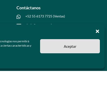
Contáctanos
+52 55 6173 7725 (Ventas)

hola@grupo-omk.com

ecnologías nos permitirá
 ciertas características y
Aceptar