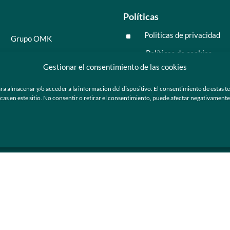
Políticas
Politicas de privacidad
^
Grupo OMK
Políticas de cookies
^
Salud y medicina
Gestionar el consentimiento de las cookies
Preguntas frecuentes
Moda y tendencia
ra almacenar y/o acceder a la información del dispositivo. El consentimiento de estas t
Tecnología
 en este sitio. No consentir o retirar el consentimiento, puede afectar negativamente a
ú
Nosotros
Catálogo de marca
Armazones y lentes de sol
Ser cliente