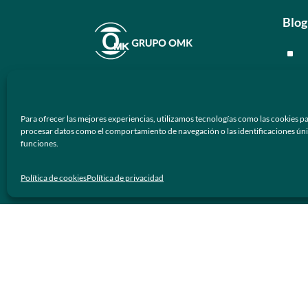
Blog
^
^
En
Grupo OMK
nos dedicamos a la
^
atención de proveer armazones
Para ofrecer las mejores experiencias, utilizamos tecnologías como las cookies pa
ópticos y lentes de sol de calidad y
^
procesar datos como el comportamiento de navegación o las identificaciones únicas
prestigio a los negocios ópticos en
funciones.
México.
Men
Política de cookies
Política de privacidad
Síguenos
^
^
^
^