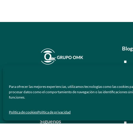
Blog
^
^
En
Grupo OMK
nos dedicamos a la
^
atención de proveer armazones
Para ofrecer las mejores experiencias, utilizamos tecnologías como las cookies pa
ópticos y lentes de sol de calidad y
procesar datos como el comportamiento de navegación o las identificaciones únicas
^
funciones.
prestigio a los negocios ópticos en
México.
Men
Política de cookies
Política de privacidad
Síguenos
^
^