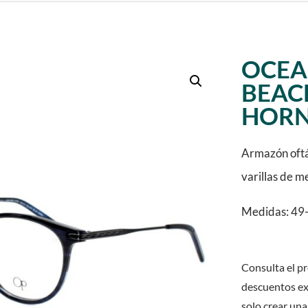
OCEA
BEAC
HOR
Armazón oftá
varillas de m
Medidas: 49-
Consulta el pr
descuentos ex
solo crear una