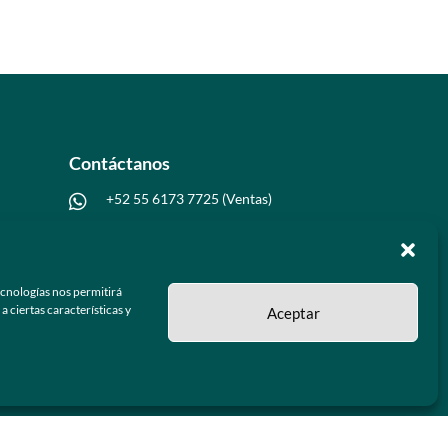
Contáctanos
+52 55 6173 7725 (Ventas)

hola@grupo-omk.com

ecnologías nos permitirá
 ciertas características y
Aceptar