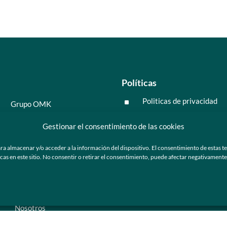
Políticas
Politicas de privacidad
^
Grupo OMK
Políticas de cookies
^
Salud y medicina
Gestionar el consentimiento de las cookies
Preguntas frecuentes
Moda y tendencia
ra almacenar y/o acceder a la información del dispositivo. El consentimiento de estas t
Tecnología
 en este sitio. No consentir o retirar el consentimiento, puede afectar negativamente a
ú
Nosotros
Catálogo de marca