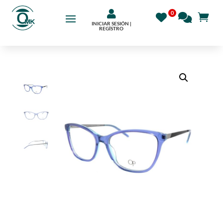

INICIAR SESIÓN |
REGÍSTRO