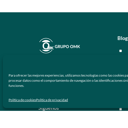
Blog
^
^
En
Grupo OMK
nos dedicamos a la
^
atención de proveer armazones
Para ofrecer las mejores experiencias, utilizamos tecnologías como las cookies pa
ópticos y lentes de sol de calidad y
^
procesar datos como el comportamiento de navegación o las identificaciones únicas
funciones.
prestigio a los negocios ópticos en
México.
Men
Política de cookies
Política de privacidad
Síguenos
^
^