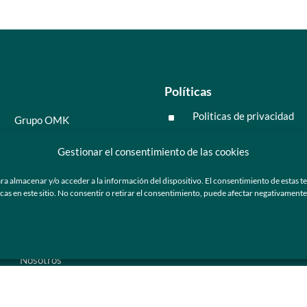
Políticas
Politicas de privacidad
^
Grupo OMK
Políticas de cookies
^
Salud y medicina
Gestionar el consentimiento de las cookies
Preguntas frecuentes
Moda y tendencia
ra almacenar y/o acceder a la información del dispositivo. El consentimiento de estas t
Tecnología
 en este sitio. No consentir o retirar el consentimiento, puede afectar negativamente a
ú
Nosotros
Catálogo de marca