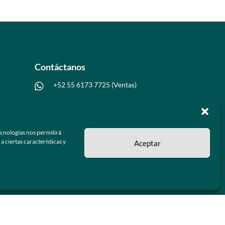
Contáctanos
+52 55 6173 7725 (Ventas)

hola@grupo-omk.com

ecnologías nos permitirá
 ciertas características y
Aceptar