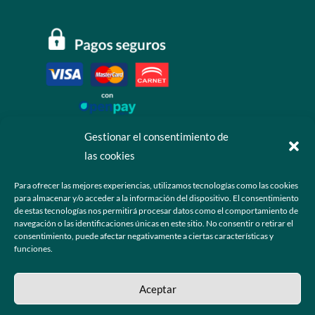
Gestionar el consentimiento de
las cookies
Contáctanos
Para ofrecer las mejores experiencias, utilizamos tecnologías como las cookies
para almacenar y/o acceder a la información del dispositivo. El consentimiento
+52 55 6173 7725 (Ventas)

de estas tecnologías nos permitirá procesar datos como el comportamiento de
navegación o las identificaciones únicas en este sitio. No consentir o retirar el
hola@grupo-omk.com

consentimiento, puede afectar negativamente a ciertas características y
funciones.
© 2025 Grupo OMK – Todos los derechos reservados
Aceptar
Sitio web diseñado y desarrollado para la comunidad de ópticos