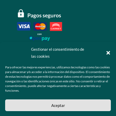
Gestionar el consentimiento de
las cookies
Contáctanos
Para ofrecer las mejores experiencias, utilizamos tecnologías como las cookies
para almacenar y/o acceder a la información del dispositivo. El consentimiento
+52 55 6173 7725 (Ventas)

de estas tecnologías nos permitirá procesar datos como el comportamiento de
navegación o las identificaciones únicas en este sitio. No consentir o retirar el
hola@grupo-omk.com

consentimiento, puede afectar negativamente a ciertas características y
funciones.
© 2025 Grupo OMK – Todos los derechos reservados
Aceptar
Sitio web diseñado y desarrollado para la comunidad de ópticos