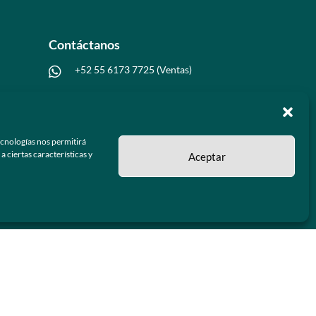
Contáctanos
+52 55 6173 7725 (Ventas)

hola@grupo-omk.com

ecnologías nos permitirá
 ciertas características y
Aceptar