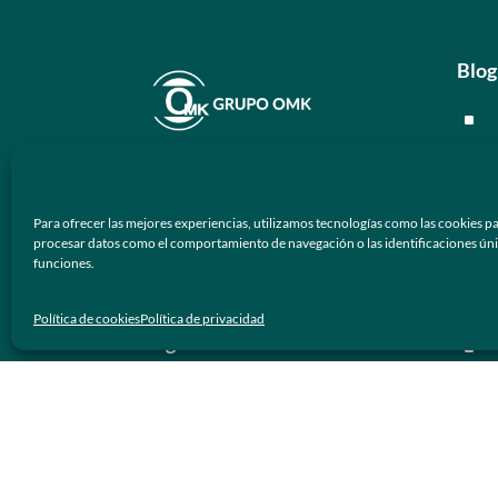
Blog
^
^
En
Grupo OMK
nos dedicamos a la
^
atención de proveer armazones
Para ofrecer las mejores experiencias, utilizamos tecnologías como las cookies pa
ópticos y lentes de sol de calidad y
^
procesar datos como el comportamiento de navegación o las identificaciones únicas
prestigio a los negocios ópticos en
funciones.
México.
Men
Política de cookies
Política de privacidad
Síguenos
^
^
^
^