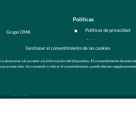
Políticas
Politicas de privacidad
^
Grupo OMK
Políticas de cookies
^
Salud y medicina
Gestionar el consentimiento de las cookies
Preguntas frecuentes
Moda y tendencia
ra almacenar y/o acceder a la información del dispositivo. El consentimiento de estas t
Tecnología
 en este sitio. No consentir o retirar el consentimiento, puede afectar negativamente a
ú
Nosotros
Catálogo de marca
Armazones y lentes de sol
Ser cliente