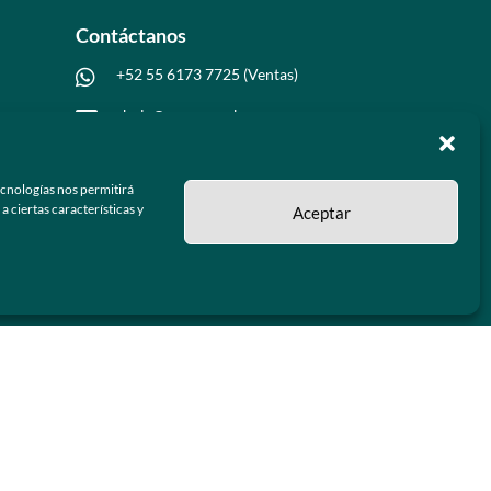
Contáctanos
+52 55 6173 7725 (Ventas)

hola@grupo-omk.com

ecnologías nos permitirá
 ciertas características y
Aceptar