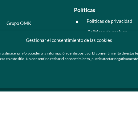
Políticas
Politicas de privacidad
^
Grupo OMK
Políticas de cookies
^
Salud y medicina
Gestionar el consentimiento de las cookies
Preguntas frecuentes
Moda y tendencia
ra almacenar y/o acceder a la información del dispositivo. El consentimiento de estas t
Tecnología
 en este sitio. No consentir o retirar el consentimiento, puede afectar negativamente a
ú
Nosotros
Catálogo de marca
Armazones y lentes de sol
Ser cliente