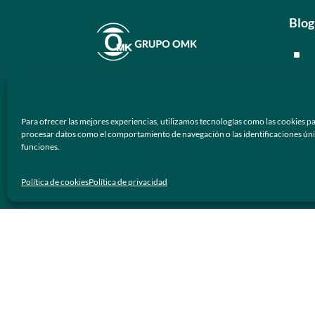
Blog
^
^
En
Grupo OMK
nos dedicamos a la
^
atención de proveer armazones
Para ofrecer las mejores experiencias, utilizamos tecnologías como las cookies pa
ópticos y lentes de sol de calidad y
^
procesar datos como el comportamiento de navegación o las identificaciones únicas
prestigio a los negocios ópticos en
funciones.
México.
Men
Política de cookies
Política de privacidad
Síguenos
^
^
^
^