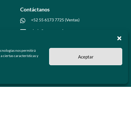
Contáctanos
+52 55 6173 7725 (Ventas)

hola@grupo-omk.com

ecnologías nos permitirá
 ciertas características y
Aceptar