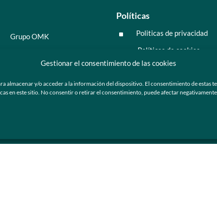
Políticas
Politicas de privacidad
^
Grupo OMK
Políticas de cookies
^
Salud y medicina
Gestionar el consentimiento de las cookies
Preguntas frecuentes
Moda y tendencia
ra almacenar y/o acceder a la información del dispositivo. El consentimiento de estas t
Tecnología
 en este sitio. No consentir o retirar el consentimiento, puede afectar negativamente a
ú
Nosotros
Catálogo de marca
Armazones y lentes de sol
Ser cliente