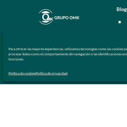
Blog
^
^
En
Grupo OMK
nos dedicamos a la
^
atención de proveer armazones
Para ofrecer las mejores experiencias, utilizamos tecnologías como las cookies pa
ópticos y lentes de sol de calidad y
^
procesar datos como el comportamiento de navegación o las identificaciones únicas
prestigio a los negocios ópticos en
funciones.
México.
Men
Política de cookies
Política de privacidad
Síguenos
^
^
^
^