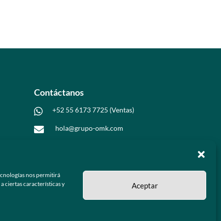
Contáctanos
+52 55 6173 7725 (Ventas)

hola@grupo-omk.com

ecnologías nos permitirá
 ciertas características y
Aceptar