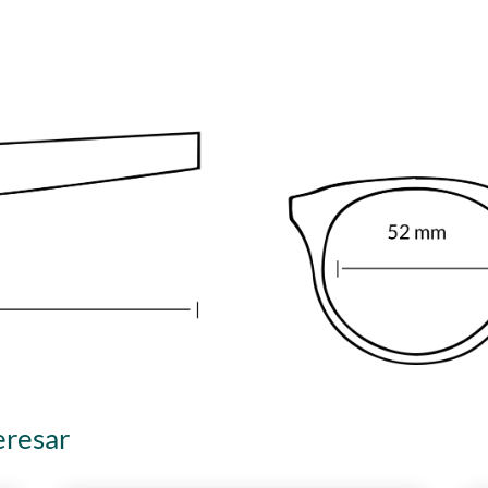
eresar