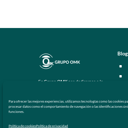
Blog
^
^
En
Grupo OMK
nos dedicamos a la
^
atención de proveer armazones
ópticos y lentes de sol de calidad y
^
Para ofrecer las mejores experiencias, utilizamos tecnologías como las cookies pa
prestigio a los negocios ópticos en
procesar datos como el comportamiento de navegación o las identificaciones únicas
México.
Men
funciones.
Síguenos
^
Política de cookies
Política de privacidad