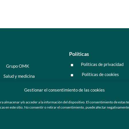
Políticas
Politicas de privacidad
^
Grupo OMK
Políticas de cookies
^
Salud y medicina
Preguntas frecuentes
Moda y tendencia
Gestionar el consentimiento de las cookies
Tecnología
ra almacenar y/o acceder a la información del dispositivo. El consentimiento de estas t
 en este sitio. No consentir o retirar el consentimiento, puede afectar negativamente a
ú
Nosotros