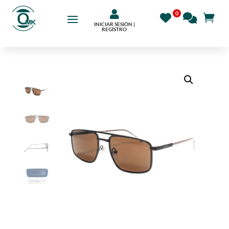

INICIAR SESIÓN |
REGÍSTRO