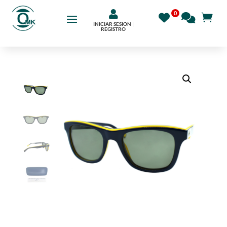

INICIAR SESIÓN |
REGÍSTRO