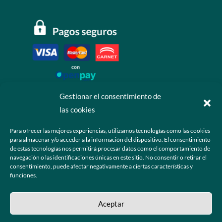
Gestionar el consentimiento de
las cookies
Contáctanos
Para ofrecer las mejores experiencias, utilizamos tecnologías como las cookies
para almacenar y/o acceder a la información del dispositivo. El consentimiento
+52 55 6173 7725 (Ventas)

de estas tecnologías nos permitirá procesar datos como el comportamiento de
navegación o las identificaciones únicas en este sitio. No consentir o retirar el
hola@grupo-omk.com

consentimiento, puede afectar negativamente a ciertas características y
funciones.
© 2025 Grupo OMK – Todos los derechos reservados
Aceptar
Sitio web diseñado y desarrollado para la comunidad de ópticos