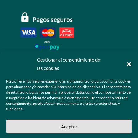
Gestionar el consentimiento de
las cookies
Contáctanos
Para ofrecer las mejores experiencias, utilizamos tecnologías como las cookies
para almacenar y/o acceder a la información del dispositivo. El consentimiento
+52 55 6173 7725 (Ventas)

de estas tecnologías nos permitirá procesar datos como el comportamiento de
navegación o las identificaciones únicas en este sitio. No consentir o retirar el
hola@grupo-omk.com

consentimiento, puede afectar negativamente a ciertas características y
funciones.
© 2025 Grupo OMK – Todos los derechos reservados
Aceptar
Sitio web diseñado y desarrollado para la comunidad de ópticos