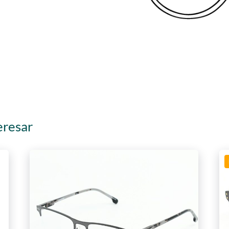
eresar