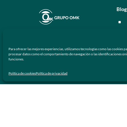
Blog
^
^
En
Grupo OMK
nos dedicamos a la
^
atención de proveer armazones
Para ofrecer las mejores experiencias, utilizamos tecnologías como las cookies pa
ópticos y lentes de sol de calidad y
^
procesar datos como el comportamiento de navegación o las identificaciones únicas
prestigio a los negocios ópticos en
funciones.
México.
Men
Política de cookies
Política de privacidad
Síguenos
^
^
^
^