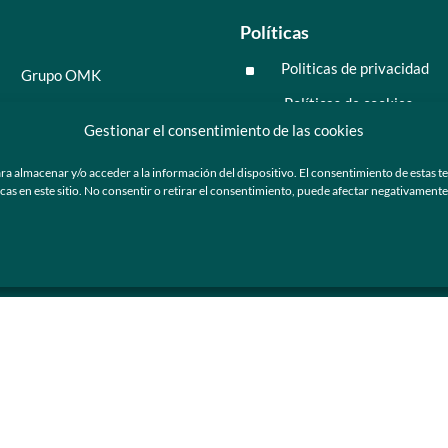
Políticas
Politicas de privacidad
^
Grupo OMK
Políticas de cookies
^
Salud y medicina
Gestionar el consentimiento de las cookies
Preguntas frecuentes
Moda y tendencia
ra almacenar y/o acceder a la información del dispositivo. El consentimiento de estas t
Tecnología
 en este sitio. No consentir o retirar el consentimiento, puede afectar negativamente a
ú
Nosotros
Catálogo de marca
Armazones y lentes de sol
Ser cliente