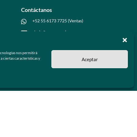
Contáctanos
+52 55 6173 7725 (Ventas)

hola@grupo-omk.com

ecnologías nos permitirá
 ciertas características y
Aceptar