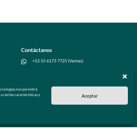
Contáctanos
+52 55 6173 7725 (Ventas)

hola@grupo-omk.com

ecnologías nos permitirá
 ciertas características y
Aceptar