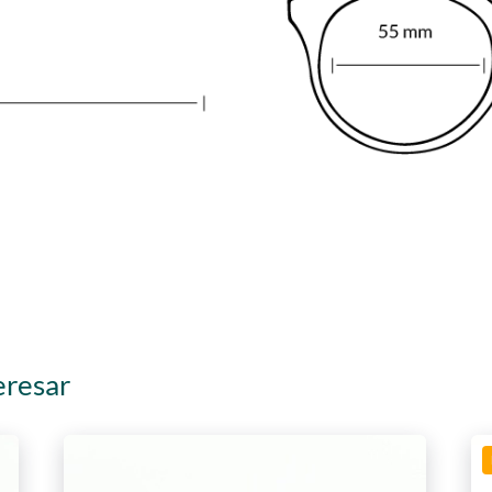
eresar