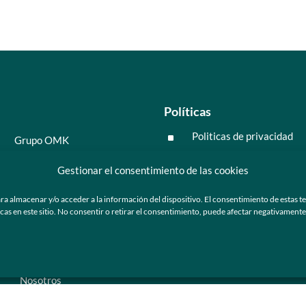
Políticas
Politicas de privacidad
^
Grupo OMK
Políticas de cookies
^
Salud y medicina
Gestionar el consentimiento de las cookies
Preguntas frecuentes
Moda y tendencia
ra almacenar y/o acceder a la información del dispositivo. El consentimiento de estas t
Tecnología
 en este sitio. No consentir o retirar el consentimiento, puede afectar negativamente a
ú
Nosotros
Catálogo de marca