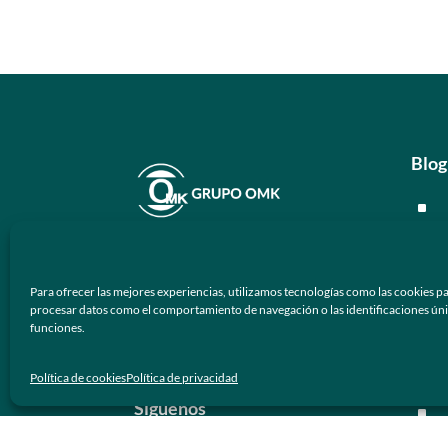
Blog
^
^
En
Grupo OMK
nos dedicamos a la
^
atención de proveer armazones
Para ofrecer las mejores experiencias, utilizamos tecnologías como las cookies pa
ópticos y lentes de sol de calidad y
procesar datos como el comportamiento de navegación o las identificaciones únicas
^
funciones.
prestigio a los negocios ópticos en
México.
Men
Política de cookies
Política de privacidad
Síguenos
^
^