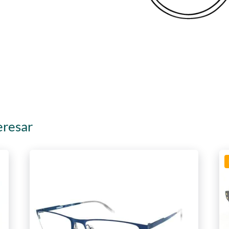
eresar