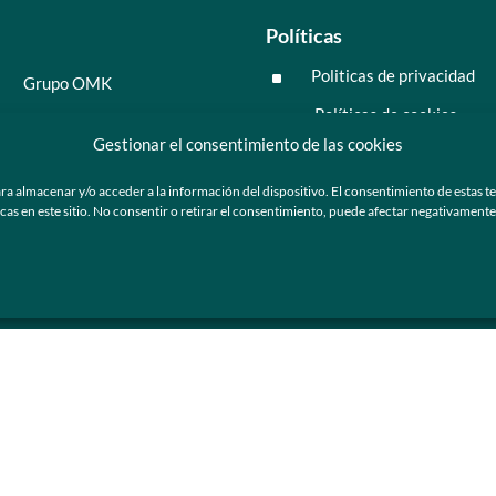
Políticas
Politicas de privacidad
^
Grupo OMK
Políticas de cookies
^
Salud y medicina
Gestionar el consentimiento de las cookies
Preguntas frecuentes
Moda y tendencia
ra almacenar y/o acceder a la información del dispositivo. El consentimiento de estas t
Tecnología
 en este sitio. No consentir o retirar el consentimiento, puede afectar negativamente a
ú
Nosotros
Catálogo de marca
Armazones y lentes de sol
Ser cliente