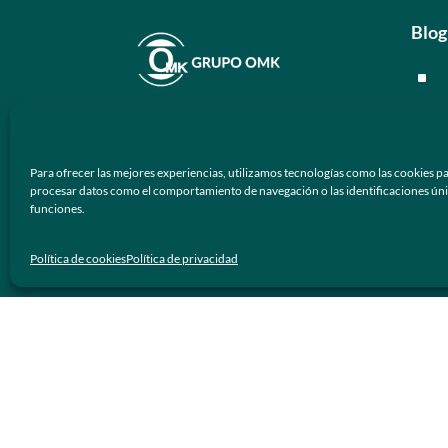
Blog
^
^
En
Grupo OMK
nos dedicamos a la
^
atención de proveer armazones
Para ofrecer las mejores experiencias, utilizamos tecnologías como las cookies pa
ópticos y lentes de sol de calidad y
^
procesar datos como el comportamiento de navegación o las identificaciones únicas
prestigio a los negocios ópticos en
funciones.
México.
Men
Política de cookies
Política de privacidad
Síguenos
^
^
^
^