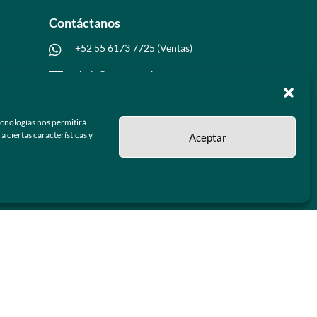
Contáctanos
+52 55 6173 7725 (Ventas)

hola@grupo-omk.com

ecnologías nos permitirá
 ciertas características y
Aceptar