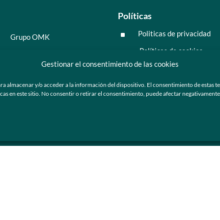
Políticas
Politicas de privacidad
^
Grupo OMK
Políticas de cookies
^
Salud y medicina
Gestionar el consentimiento de las cookies
Preguntas frecuentes
Moda y tendencia
ra almacenar y/o acceder a la información del dispositivo. El consentimiento de estas t
Tecnología
 en este sitio. No consentir o retirar el consentimiento, puede afectar negativamente a
ú
Nosotros
Catálogo de marca
Armazones y lentes de sol
Ser cliente