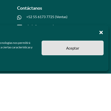
Contáctanos
+52 55 6173 7725 (Ventas)

hola@grupo-omk.com

ecnologías nos permitirá
 ciertas características y
Aceptar