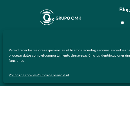
Blog
^
^
En
Grupo OMK
nos dedicamos a la
^
atención de proveer armazones
Para ofrecer las mejores experiencias, utilizamos tecnologías como las cookies pa
ópticos y lentes de sol de calidad y
^
procesar datos como el comportamiento de navegación o las identificaciones únicas
prestigio a los negocios ópticos en
funciones.
México.
Men
Política de cookies
Política de privacidad
Síguenos
^
^
^
^