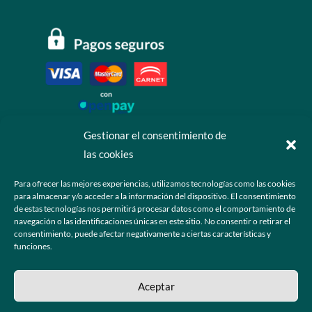
Gestionar el consentimiento de
las cookies
Contáctanos
Para ofrecer las mejores experiencias, utilizamos tecnologías como las cookies
para almacenar y/o acceder a la información del dispositivo. El consentimiento
+52 55 6173 7725 (Ventas)

de estas tecnologías nos permitirá procesar datos como el comportamiento de
navegación o las identificaciones únicas en este sitio. No consentir o retirar el
hola@grupo-omk.com

consentimiento, puede afectar negativamente a ciertas características y
funciones.
© 2025 Grupo OMK – Todos los derechos reservados
Aceptar
Sitio web diseñado y desarrollado para la comunidad de ópticos