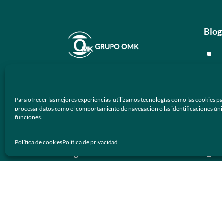
Blog
^
^
En
Grupo OMK
nos dedicamos a la
^
atención de proveer armazones
Para ofrecer las mejores experiencias, utilizamos tecnologías como las cookies pa
ópticos y lentes de sol de calidad y
^
procesar datos como el comportamiento de navegación o las identificaciones únicas
prestigio a los negocios ópticos en
funciones.
México.
Men
Política de cookies
Política de privacidad
Síguenos
^
^
^
^