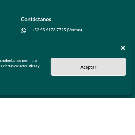
Contáctanos
+52 55 6173 7725 (Ventas)

hola@grupo-omk.com

ecnologías nos permitirá
 ciertas características y
Aceptar