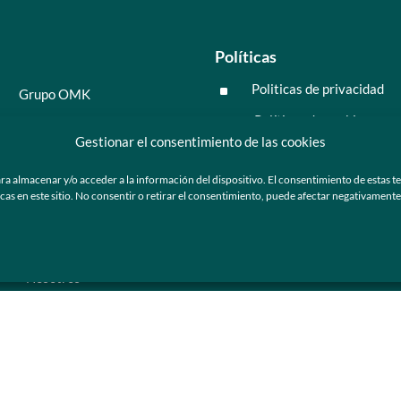
Políticas
Politicas de privacidad
^
Grupo OMK
Políticas de cookies
^
Salud y medicina
Gestionar el consentimiento de las cookies
Preguntas frecuentes
Moda y tendencia
ra almacenar y/o acceder a la información del dispositivo. El consentimiento de estas t
Tecnología
 en este sitio. No consentir o retirar el consentimiento, puede afectar negativamente a
ú
Nosotros
Catálogo de marca
Armazones y lentes de sol
Ser cliente