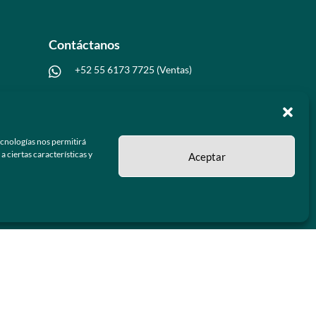
Contáctanos
+52 55 6173 7725 (Ventas)

hola@grupo-omk.com

ecnologías nos permitirá
 ciertas características y
Aceptar