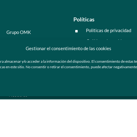
Políticas
Politicas de privacidad
^
Grupo OMK
Políticas de cookies
^
Salud y medicina
Gestionar el consentimiento de las cookies
Preguntas frecuentes
Moda y tendencia
ra almacenar y/o acceder a la información del dispositivo. El consentimiento de estas t
Tecnología
 en este sitio. No consentir o retirar el consentimiento, puede afectar negativamente a
ú
Nosotros
Catálogo de marca
Armazones y lentes de sol
Ser cliente