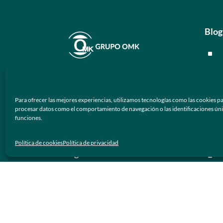
Blog
^
^
En
Grupo OMK
nos dedicamos a la
^
atención de proveer armazones
Para ofrecer las mejores experiencias, utilizamos tecnologías como las cookies pa
ópticos y lentes de sol de calidad y
^
procesar datos como el comportamiento de navegación o las identificaciones únicas
prestigio a los negocios ópticos en
funciones.
México.
Men
Política de cookies
Política de privacidad
Síguenos
^
^
^
^