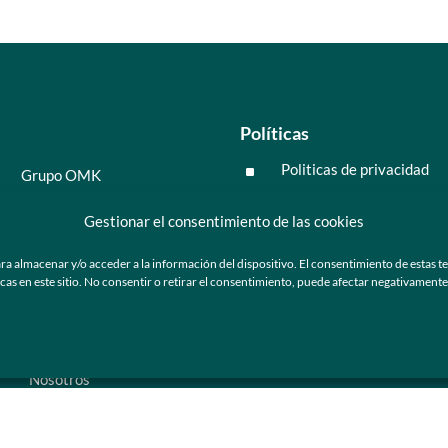
Políticas
Politicas de privacidad
^
Grupo OMK
Políticas de cookies
^
Salud y medicina
Gestionar el consentimiento de las cookies
Preguntas frecuentes
Moda y tendencia
ra almacenar y/o acceder a la información del dispositivo. El consentimiento de estas t
Tecnología
 en este sitio. No consentir o retirar el consentimiento, puede afectar negativamente a
ú
Nosotros
Catálogo de marca