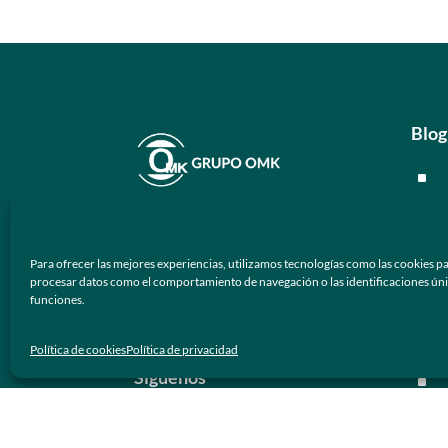
Blog
^
^
En
Grupo OMK
nos dedicamos a la
^
atención de proveer armazones
Para ofrecer las mejores experiencias, utilizamos tecnologías como las cookies pa
ópticos y lentes de sol de calidad y
^
procesar datos como el comportamiento de navegación o las identificaciones únicas
funciones.
prestigio a los negocios ópticos en
México.
Men
Política de cookies
Política de privacidad
Síguenos
^
^