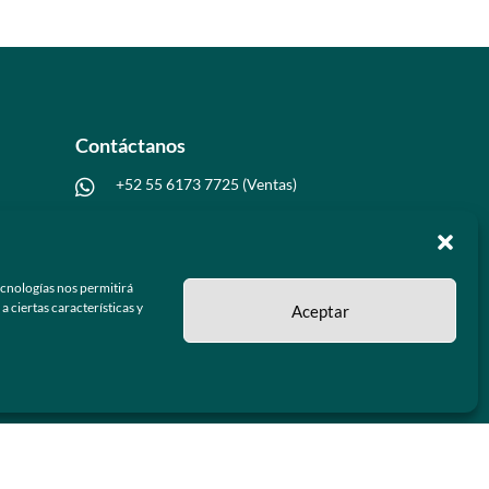
Contáctanos
+52 55 6173 7725 (Ventas)

hola@grupo-omk.com

ecnologías nos permitirá
 ciertas características y
Aceptar