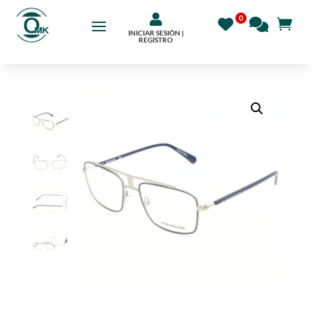

INICIAR SESIÓN |
REGÍSTRO