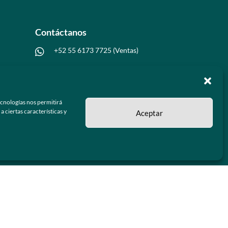
Contáctanos
+52 55 6173 7725 (Ventas)

hola@grupo-omk.com

ecnologías nos permitirá
 ciertas características y
Aceptar