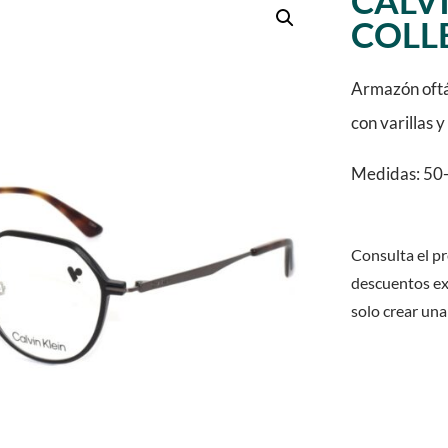
CALVI
COLL
Armazón oftál
con varillas 
Medidas: 50-
Consulta el pr
descuentos ex
solo crear una