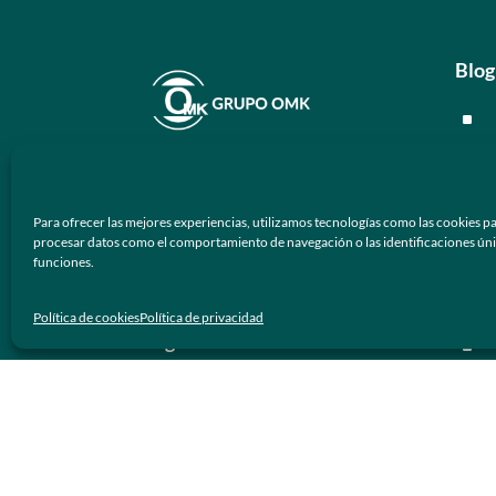
Blog
^
^
En
Grupo OMK
nos dedicamos a la
^
atención de proveer armazones
Para ofrecer las mejores experiencias, utilizamos tecnologías como las cookies pa
ópticos y lentes de sol de calidad y
^
procesar datos como el comportamiento de navegación o las identificaciones únicas
prestigio a los negocios ópticos en
funciones.
México.
Men
Política de cookies
Política de privacidad
Síguenos
^
^
^
^