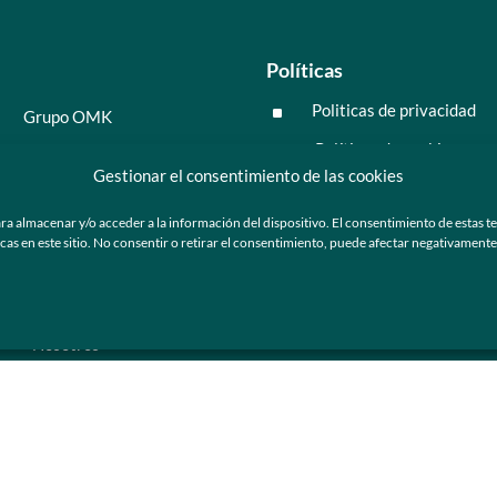
Políticas
Politicas de privacidad
^
Grupo OMK
Políticas de cookies
^
Salud y medicina
Gestionar el consentimiento de las cookies
Preguntas frecuentes
Moda y tendencia
ra almacenar y/o acceder a la información del dispositivo. El consentimiento de estas t
Tecnología
 en este sitio. No consentir o retirar el consentimiento, puede afectar negativamente a
ú
Nosotros
Catálogo de marca
Armazones y lentes de sol
Ser cliente