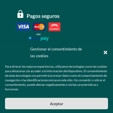
Gestionar el consentimiento de
las cookies
Contáctanos
Para ofrecer las mejores experiencias, utilizamos tecnologías como las cookies
para almacenar y/o acceder a la información del dispositivo. El consentimiento
+52 55 6173 7725 (Ventas)

de estas tecnologías nos permitirá procesar datos como el comportamiento de
navegación o las identificaciones únicas en este sitio. No consentir o retirar el
hola@grupo-omk.com

consentimiento, puede afectar negativamente a ciertas características y
funciones.
© 2025 Grupo OMK – Todos los derechos reservados
Aceptar
Sitio web diseñado y desarrollado para la comunidad de ópticos