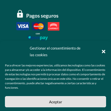
Gestionar el consentimiento de
las cookies
Contáctanos
Para ofrecer las mejores experiencias, utilizamos tecnologías como las cookies
para almacenar y/o acceder a la información del dispositivo. El consentimiento
+52 55 6173 7725 (Ventas)

de estas tecnologías nos permitirá procesar datos como el comportamiento de
navegación o las identificaciones únicas en este sitio. No consentir o retirar el
hola@grupo-omk.com

consentimiento, puede afectar negativamente a ciertas características y
funciones.
© 2025 Grupo OMK – Todos los derechos reservados
Aceptar
Sitio web diseñado y desarrollado para la comunidad de ópticos