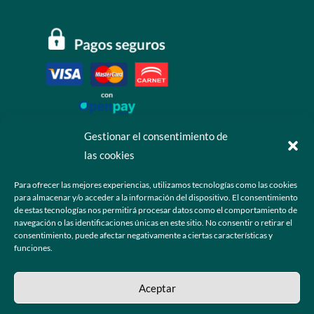
Gestionar el consentimiento de
las cookies
Contáctanos
Para ofrecer las mejores experiencias, utilizamos tecnologías como las cookies
para almacenar y/o acceder a la información del dispositivo. El consentimiento
+52 55 6173 7725 (Ventas)

de estas tecnologías nos permitirá procesar datos como el comportamiento de
navegación o las identificaciones únicas en este sitio. No consentir o retirar el
hola@grupo-omk.com

consentimiento, puede afectar negativamente a ciertas características y
funciones.
© 2025 Grupo OMK – Todos los derechos reservados
Aceptar
Sitio web diseñado y desarrollado para la comunidad de ópticos