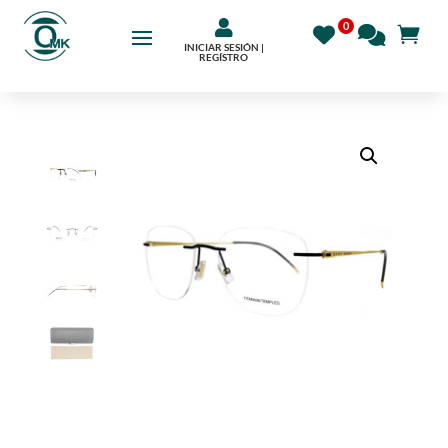

INICIAR SESIÓN |
REGÍSTRO