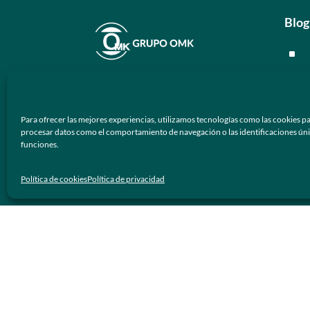
Blog
^
^
En
Grupo OMK
nos dedicamos a la
^
atención de proveer armazones
Para ofrecer las mejores experiencias, utilizamos tecnologías como las cookies pa
ópticos y lentes de sol de calidad y
^
procesar datos como el comportamiento de navegación o las identificaciones únicas
prestigio a los negocios ópticos en
funciones.
México.
Men
Política de cookies
Política de privacidad
Síguenos
^
^
^
^