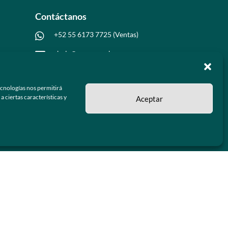
Contáctanos
+52 55 6173 7725 (Ventas)

hola@grupo-omk.com

ecnologías nos permitirá
 ciertas características y
Aceptar