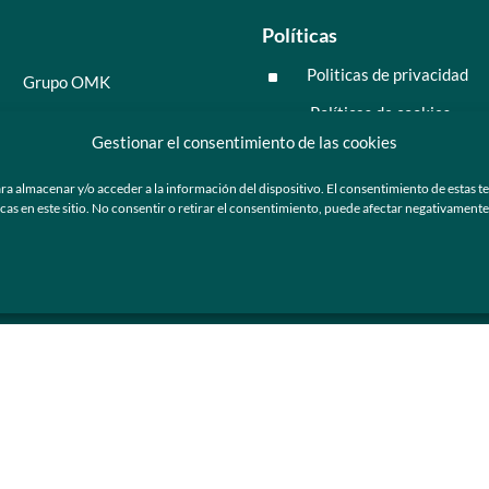
Políticas
Politicas de privacidad
^
Grupo OMK
Políticas de cookies
^
Salud y medicina
Gestionar el consentimiento de las cookies
Preguntas frecuentes
Moda y tendencia
ra almacenar y/o acceder a la información del dispositivo. El consentimiento de estas t
Tecnología
 en este sitio. No consentir o retirar el consentimiento, puede afectar negativamente a
ú
Nosotros
Catálogo de marca
Armazones y lentes de sol
Ser cliente