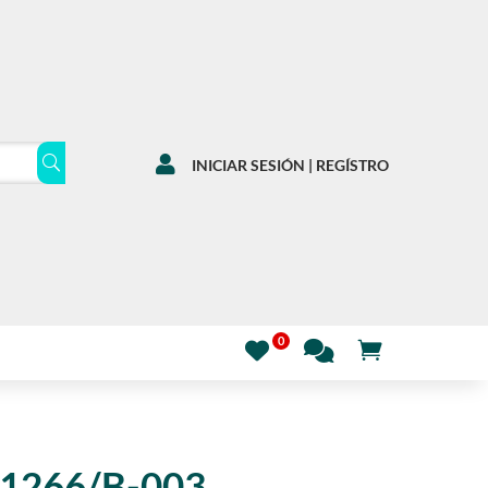

INICIAR SESIÓN | REGÍSTRO
1266/B-003