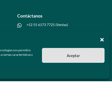
Contáctanos
+52 55 6173 7725 (Ventas)

hola@grupo-omk.com

ecnologías nos permitirá
 ciertas características y
Aceptar