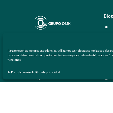
Blog
^
^
En
Grupo OMK
nos dedicamos a la
^
atención de proveer armazones
Para ofrecer las mejores experiencias, utilizamos tecnologías como las cookies pa
ópticos y lentes de sol de calidad y
^
procesar datos como el comportamiento de navegación o las identificaciones únicas
prestigio a los negocios ópticos en
funciones.
México.
Men
Política de cookies
Política de privacidad
Síguenos
^
^
^
^