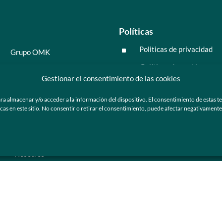
Políticas
Politicas de privacidad
^
Grupo OMK
Políticas de cookies
^
Salud y medicina
Gestionar el consentimiento de las cookies
Preguntas frecuentes
Moda y tendencia
ra almacenar y/o acceder a la información del dispositivo. El consentimiento de estas t
Tecnología
 en este sitio. No consentir o retirar el consentimiento, puede afectar negativamente a
ú
Nosotros
Catálogo de marca
Armazones y lentes de sol
Ser cliente